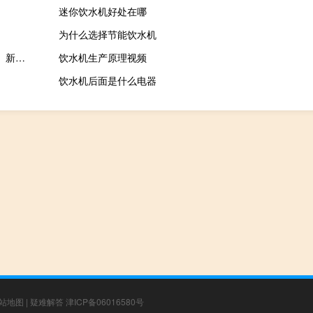
迷你饮水机好处在哪
为什么选择节能饮水机
A股保险板块震荡走低翠微股份跌超6%亚联发展跌超4%中国太保、新华保险、中国人寿、中国平安跟跌
饮水机生产原理视频
饮水机后面是什么电器
站地图
|
疑难解答
津ICP备06016580号