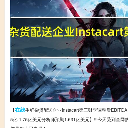
在线
【
生鲜杂货配送企业Instacart第三财季调整后EBITDA
5亿-1.75亿美元分析师预期1.531亿美元】!!!今天