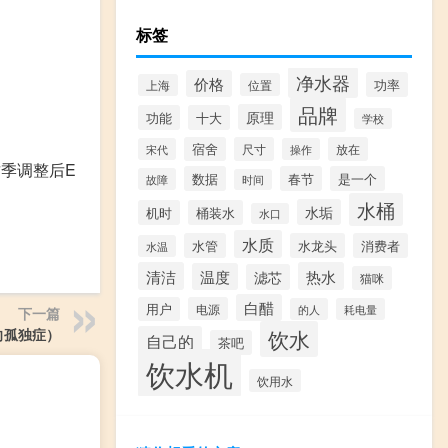
标签
净水器
价格
功率
位置
上海
品牌
原理
功能
十大
学校
宿舍
尺寸
放在
宋代
操作
财季调整后E
数据
春节
是一个
故障
时间
水桶
水垢
机时
桶装水
水口
水质
水管
水龙头
消费者
水温
清洁
热水
温度
滤芯
猫咪
白醋
用户
电源
的人
耗电量
下一篇
饮水
向孤独症）
自己的
茶吧
饮水机
饮用水