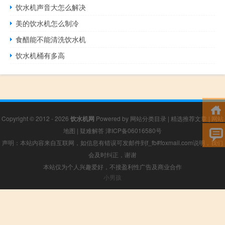
饮水机声音大怎么解决
美的饮水机怎么制冷
食醋能不能清洗饮水机
饮水机桶有多高
Copyright © 2012 - 2026
饮水机网
Powered by
网站分类目录
|
精选推荐文章
|
网站
地图
|
疑难解答
津ICP备06016580号
声明：本站内容来自互联网，如信息有错误可发邮件到f_fb#foxmail.com说明，我们
会及时纠正，谢谢
本站仅为个人兴趣爱好，不接盈利性广告及商业合作
小男孩