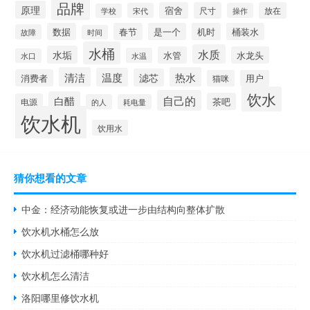
品牌
原理
宿舍
尺寸
放在
宋代
操作
学校
数据
春节
是一个
机时
桶装水
故障
时间
水桶
水质
水垢
水管
水龙头
水温
水口
清洁
热水
温度
滤芯
消费者
猫咪
用户
饮水
自己的
白醋
茶吧
电源
的人
耗电量
饮水机
饮用水
猜你想看的文章
中金：经济动能恢复或进一步由结构向整体扩散
饮水机水桶怎么放
饮水机过滤桶哪种好
饮水机怎么清洁
洛阳哪里修饮水机