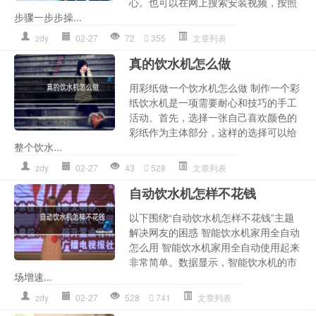
心。也可以在网上搜索安装视频，按照
步骤一步步操...
zdy
02-27
72
355
文章列表
真的饮水机怎么做
用彩纸做一个饮水机怎么做 制作一个彩
纸饮水机是一项需要耐心和技巧的手工
活动。首先，选择一张自己喜欢颜色的
彩纸作为主体部分，这样的选择可以给
整个饮水...
zdy
02-27
43
528
文章列表
自动饮水机怎样不花钱
以下围绕“自动饮水机怎样不花钱”主题
解决网友的困惑 智能饮水机家用全自动
怎么用 智能饮水机家用全自动使用起来
非常简单。数据显示，智能饮水机的市
场增速...
zdy
02-27
528
741
文章列表