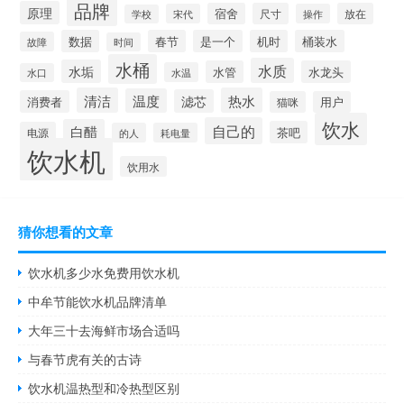
品牌
原理
宿舍
尺寸
放在
宋代
操作
学校
数据
春节
是一个
机时
桶装水
故障
时间
水桶
水质
水垢
水管
水龙头
水温
水口
清洁
热水
温度
滤芯
消费者
猫咪
用户
饮水
自己的
白醋
茶吧
电源
的人
耗电量
饮水机
饮用水
猜你想看的文章
饮水机多少水免费用饮水机
中牟节能饮水机品牌清单
大年三十去海鲜市场合适吗
与春节虎有关的古诗
饮水机温热型和冷热型区别