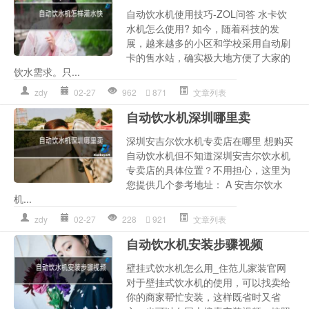
自动饮水机使用技巧-ZOL问答 水卡饮
水机怎么使用? 如今，随着科技的发
展，越来越多的小区和学校采用自动刷
卡的售水站，确实极大地方便了大家的
饮水需求。只...
zdy
02-27
962
871
文章列表
自动饮水机深圳哪里卖
深圳安吉尔饮水机专卖店在哪里 想购买
自动饮水机但不知道深圳安吉尔饮水机
专卖店的具体位置？不用担心，这里为
您提供几个参考地址： A 安吉尔饮水
机...
zdy
02-27
228
921
文章列表
自动饮水机安装步骤视频
壁挂式饮水机怎么用_住范儿家装官网
对于壁挂式饮水机的使用，可以找卖给
你的商家帮忙安装，这样既省时又省