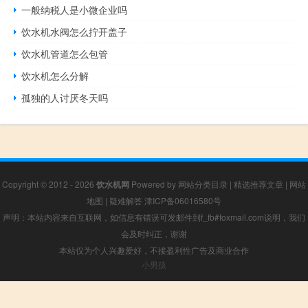
一般纳税人是小微企业吗
饮水机水阀怎么拧开盖子
饮水机管道怎么包管
饮水机怎么分解
孤独的人讨厌冬天吗
Copyright © 2012 - 2026
饮水机网
Powered by
网站分类目录
|
精选推荐文章
|
网站
地图
|
疑难解答
津ICP备06016580号
声明：本站内容来自互联网，如信息有错误可发邮件到f_fb#foxmail.com说明，我们
会及时纠正，谢谢
本站仅为个人兴趣爱好，不接盈利性广告及商业合作
小男孩