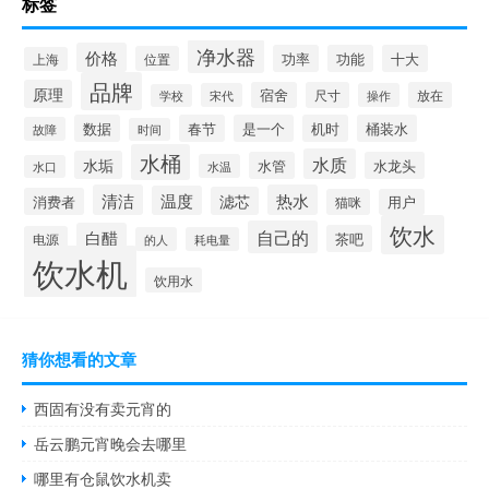
标签
净水器
价格
功率
功能
十大
位置
上海
品牌
原理
宿舍
尺寸
放在
宋代
操作
学校
数据
春节
是一个
机时
桶装水
故障
时间
水桶
水质
水垢
水管
水龙头
水温
水口
清洁
热水
温度
滤芯
消费者
猫咪
用户
饮水
自己的
白醋
茶吧
电源
的人
耗电量
饮水机
饮用水
猜你想看的文章
西固有没有卖元宵的
岳云鹏元宵晚会去哪里
哪里有仓鼠饮水机卖