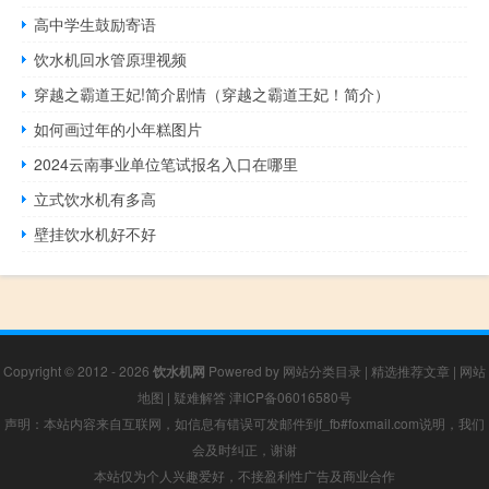
高中学生鼓励寄语
饮水机回水管原理视频
穿越之霸道王妃!简介剧情（穿越之霸道王妃！简介）
如何画过年的小年糕图片
2024云南事业单位笔试报名入口在哪里
立式饮水机有多高
壁挂饮水机好不好
Copyright © 2012 - 2026
饮水机网
Powered by
网站分类目录
|
精选推荐文章
|
网站
地图
|
疑难解答
津ICP备06016580号
声明：本站内容来自互联网，如信息有错误可发邮件到f_fb#foxmail.com说明，我们
会及时纠正，谢谢
本站仅为个人兴趣爱好，不接盈利性广告及商业合作