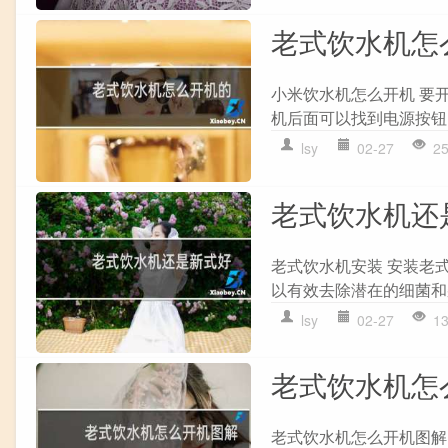
老式饮水机怎
小米饮水机怎么开机 要
机后面可以找到电源按钮
lsy
02-27
2
老式饮水机还
老式饮水机安装 安装老
以有效去除潜在的细菌和
lsy
02-27
1
老式饮水机怎
老式饮水机怎么开机图解