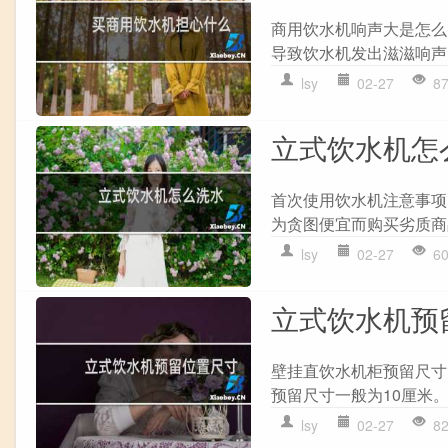
商用饮水机响声大是怎么
导致饮水机发出滋滋响声
lsy
02-27
8
立式饮水机怎
首次使用饮水机注意事项
为贪图便宜而购买劣质商
lsy
02-27
6
立式饮水机预
壁挂直饮水机柜预留尺寸
预留尺寸一般为10厘米。
lsy
02-27
8