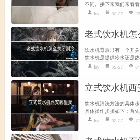
不同。接下来我们来看看一
lsy
02-27
2
老式饮水机怎
饮水机背后只有一个开关
饮水机是提供冷水还是热水
lsy
02-27
6
立式饮水机西
饮水机清洗方法的具体步
具体操作步骤如下：首先
lsy
02-27
7