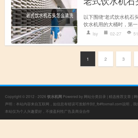
老式饮水机石
以下围绕“老式饮水机石
饮水机用的大桶时，第一步
lsy
02-27
5
1
2
3
Copyright © 2012 - 2026
饮水机网
Powered by
网站分类目录
|
精选推荐文章
|
网
声明：本站内容来自互联网，如信息有错误可发邮件到f_fb#foxmail.com说明
本站仅为个人兴趣爱好，不接盈利性广告及商业合作