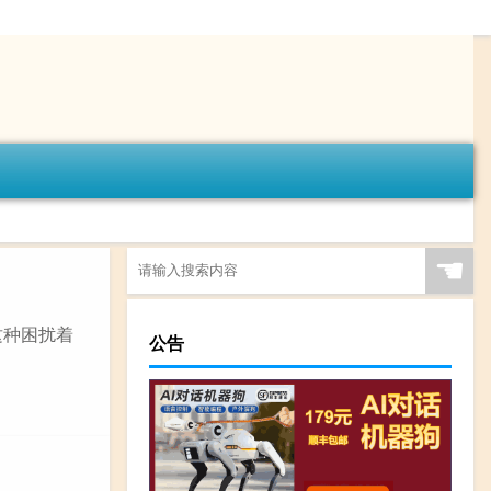
☚
这种困扰着
公告