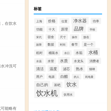
标签
净水器
价格
功率
位置
上海
后，在饮水
品牌
原理
功能
十大
学校
宿舍
尺寸
放在
宋代
操作
数据
春节
是一个
故障
时间
水桶
水垢
机时
桶装水
水口
水质
水管
水龙头
消费者
水温
清水冲洗可
清洁
热水
温度
滤芯
猫咪
白醋
用户
电源
的人
耗电量
饮水
自己的
茶吧
饮水机
饮用水
式可能略有