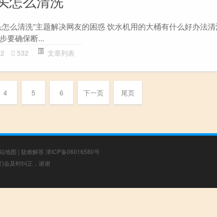
头怎么清洗
头怎么清洗”主题解决网友的困惑 饮水机用的大桶有什么好办法清
要确保断...
12
532
文章列表
4
5
6
下一页
尾页
站地图
|
疑难解答
津ICP备06016580号
，我们会及时纠正，谢谢