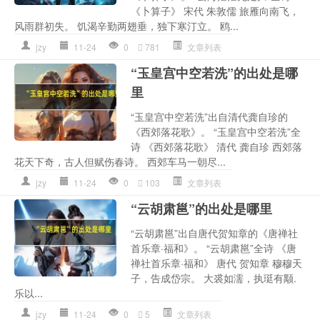
《卜算子》 宋代 朱敦儒 旅雁向南飞，
风雨群初失。 饥渴辛勤两翅垂，独下寒汀立。 鸥...
jzy
11-24
0
781
文章列表
“玉皇宫中空若洗”的出处是哪
里
“玉皇宫中空若洗”出自清代龚自珍的
《西郊落花歌》。 “玉皇宫中空若洗”全
诗 《西郊落花歌》 清代 龚自珍 西郊落
花天下奇，古人但赋伤春诗。 西郊车马一朝尽...
jzy
11-24
0
103
文章列表
“云胡肃邕”的出处是哪里
“云胡肃邕”出自唐代贺知章的《唐禅社
首乐章·福和》。 “云胡肃邕”全诗 《唐
禅社首乐章·福和》 唐代 贺知章 穆穆天
子，告成岱宗。 大裘如濡，执珽有颙.
乐以...
jzy
11-24
0
5
文章列表