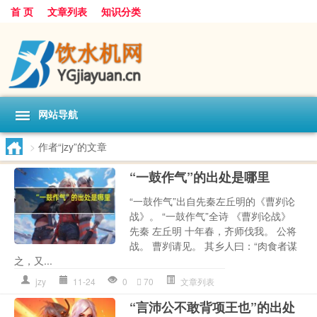
首 页
文章列表
知识分类
网站导航
>
作者“jzy”的文章
“一鼓作气”的出处是哪里
“一鼓作气”出自先秦左丘明的《曹刿论
战》。 “一鼓作气”全诗 《曹刿论战》
先秦 左丘明 十年春，齐师伐我。 公将
战。 曹刿请见。 其乡人曰：“肉食者谋
之，又...
jzy
11-24
0
70
文章列表
“言沛公不敢背项王也”的出处