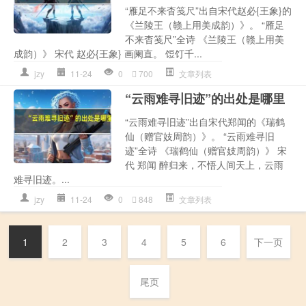
“雁足不来杳笺尺”出自宋代赵必{王象}的
《兰陵王（赣上用美成韵）》。 “雁足
不来杳笺尺”全诗 《兰陵王（赣上用美
成韵）》 宋代 赵必{王象} 画阑直。 饾饤千...
jzy
11-24
0
700
文章列表
“云雨难寻旧迹”的出处是哪里
“云雨难寻旧迹”出自宋代郑闻的《瑞鹤
仙（赠官妓周韵）》。 “云雨难寻旧
迹”全诗 《瑞鹤仙（赠官妓周韵）》 宋
代 郑闻 醉归来，不悟人间天上，云雨
难寻旧迹。...
jzy
11-24
0
848
文章列表
1
2
3
4
5
6
下一页
尾页