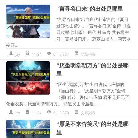
“言寻谷口来”的出处是哪里
“言寻谷口来”出自唐代杜审言的《夏日
过郑七山斋》。 “言寻谷口来”全诗 《夏
日过郑七山斋》 唐代 杜审言 共有樽中
好，言寻谷口来。 薜萝山径入，荷芰水
亭开...
jzy
11-24
0
934
文章列表
“厌坐明堂朝万方”的出处是哪
里
“厌坐明堂朝万方”出自唐代韦应物的
《骊山行》。 “厌坐明堂朝万方”全诗
《骊山行》 唐代 韦应物 君不见开元至
化垂衣裳，厌坐明堂朝万方。 访道灵山降圣祖，...
jzy
11-24
0
373
文章列表
“雁足不来杳笺尺”的出处是哪
里