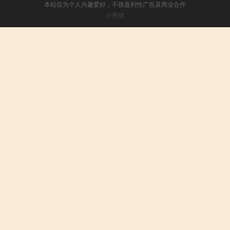
本站仅为个人兴趣爱好，不接盈利性广告及商业合作
小男孩