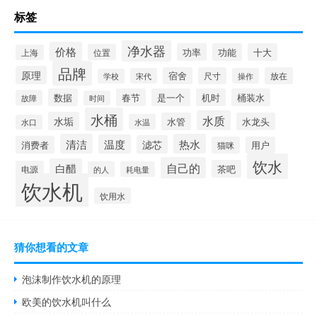
标签
净水器
价格
功率
功能
十大
位置
上海
品牌
原理
宿舍
尺寸
放在
宋代
操作
学校
数据
春节
是一个
机时
桶装水
故障
时间
水桶
水质
水垢
水管
水龙头
水温
水口
清洁
热水
温度
滤芯
消费者
猫咪
用户
饮水
自己的
白醋
茶吧
电源
的人
耗电量
饮水机
饮用水
猜你想看的文章
泡沫制作饮水机的原理
欧美的饮水机叫什么