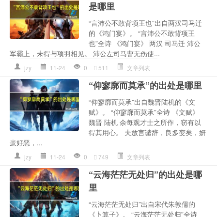
是哪里
“言沛公不敢背项王也”出自两汉司马迁
的《鸿门宴》。 “言沛公不敢背项王
也”全诗 《鸿门宴》 两汉 司马迁 沛公
军霸上，未得与项羽相见。 沛公左司马曹无伤使...
jzy
11-24
0
511
文章列表
“仰寥廓而莫承”的出处是哪里
“仰寥廓而莫承”出自魏晋陆机的《文
赋》。 “仰寥廓而莫承”全诗 《文赋》
魏晋 陆机 余每观才士之所作，窃有以
得其用心。 夫放言谴辞，良多变矣，妍
蚩好恶，...
jzy
11-24
0
749
文章列表
“云海茫茫无处归”的出处是哪
里
“云海茫茫无处归”出自宋代朱敦儒的
《卜算子》。 “云海茫茫无处归”全诗