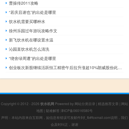
曹操传2011攻略
“若庆且谢也”的出处是哪里
饮水机需要买哪种水
徐州乐园过年游玩攻略作文
新飞饮水机在哪设置水温
沁园直饮水机怎么清洗
“绕舍绿周遭”的出处是哪里
创业板次新股继续活跃恒工精密午后拉升涨超10%朗威股份此前涨停同星科技、智信精密、金凯生科、科源制药等涨超6%
Copyright © 2012 - 2026
饮水机网
Powered by
网站分类目录
|
精选推荐文章
|
网站
地图
|
疑难解答
津ICP备06016580号
声明：本站内容来自互联网，如信息有错误可发邮件到f_fb#foxmail.com说明，我们
会及时纠正，谢谢