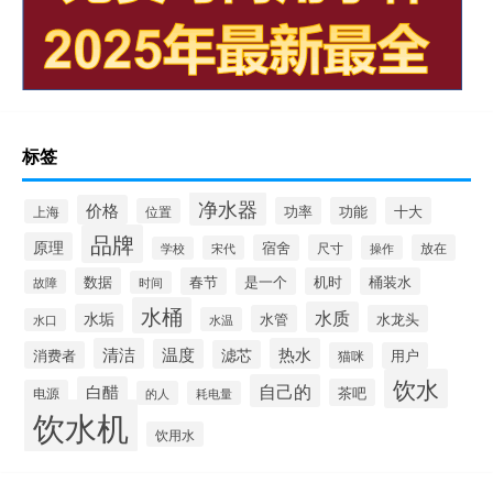
标签
净水器
价格
功率
功能
十大
位置
上海
品牌
原理
宿舍
尺寸
放在
宋代
操作
学校
数据
春节
是一个
机时
桶装水
故障
时间
水桶
水质
水垢
水管
水龙头
水温
水口
清洁
热水
温度
滤芯
消费者
猫咪
用户
饮水
自己的
白醋
茶吧
电源
的人
耗电量
饮水机
饮用水