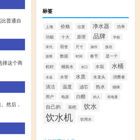
标签
然比普通自
净水器
价格
功率
位置
上海
品牌
原理
功能
十大
学校
宿舍
尺寸
放在
宋代
操作
数据
春节
是一个
故障
时间
选择这个商
水桶
水垢
机时
桶装水
水口
水质
水管
水龙头
消费者
水温
清洁
热水
温度
滤芯
猫咪
白醋
用户
电源
的人
耗电量
途。然后，
饮水
自己的
茶吧
饮水机
饮用水