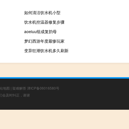
如何清洁饮水机小型
饮水机控温器修复步骤
aoeiuu组成复韵母
梦幻西游年度最惨玩家
变异狂潮饮水机多久刷新
站地图
|
疑难解答
津ICP备06016580号
，我们会及时纠正，谢谢