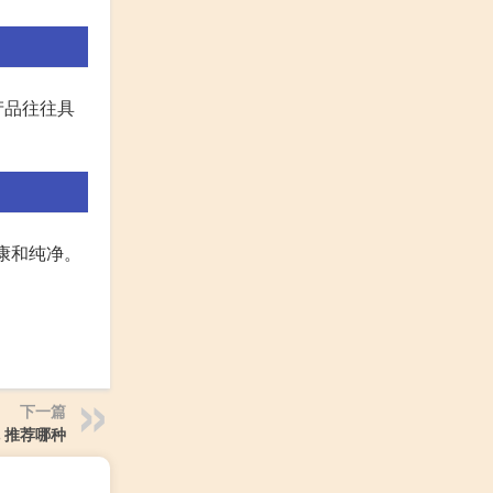
产品往往具
康和纯净。
下一篇
 推荐哪种