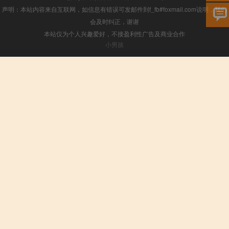
声明：本站内容来自互联网，如信息有错误可发邮件到f_fb#foxmail.com说明，我们
会及时纠正，谢谢
本站仅为个人兴趣爱好，不接盈利性广告及商业合作
小男孩