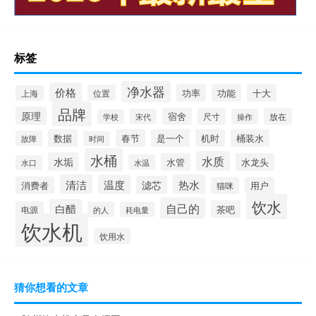
标签
净水器
价格
功率
功能
十大
位置
上海
品牌
原理
宿舍
尺寸
放在
宋代
操作
学校
数据
春节
是一个
机时
桶装水
故障
时间
水桶
水质
水垢
水管
水龙头
水温
水口
清洁
热水
温度
滤芯
消费者
猫咪
用户
饮水
自己的
白醋
茶吧
电源
的人
耗电量
饮水机
饮用水
猜你想看的文章