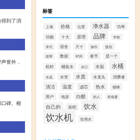
标签
力得到了消
净水器
价格
功率
位置
上海
品牌
原理
功能
十大
学校
宿舍
尺寸
放在
宋代
操作
数据
春节
是一个
故障
时间
牌声誉外，
水桶
水垢
机时
桶装水
水口
水质
水管
水龙头
消费者
水温
清洁
热水
温度
滤芯
猫咪
白醋
用户
电源
的人
耗电量
和口碑。根
饮水
自己的
茶吧
饮水机
饮用水