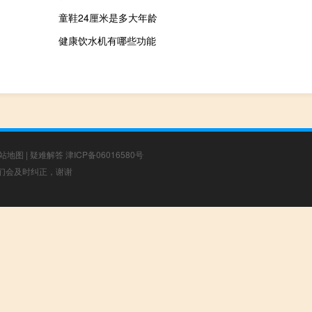
童鞋24厘米是多大年龄
健康饮水机有哪些功能
站地图
|
疑难解答
津ICP备06016580号
，我们会及时纠正，谢谢