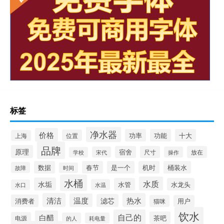
标签
净水器
价格
功率
功能
十大
位置
上海
品牌
原理
宿舍
尺寸
放在
宋代
操作
学校
数据
春节
是一个
机时
桶装水
故障
时间
水桶
水质
水垢
水管
水龙头
水温
水口
清洁
热水
温度
滤芯
消费者
猫咪
用户
饮水
自己的
白醋
茶吧
电源
的人
耗电量