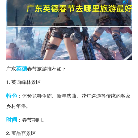
英德
广东
春节旅游推荐如下：
1. 英西峰林景区
特色
：体验龙狮争霸、新年戏曲、花灯巡游等传统的客家
乡村年俗。
时间
：春节期间。
2. 宝晶宫景区