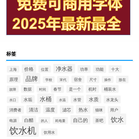
标签
净水器
价格
功率
功能
十大
位置
上海
品牌
原理
宿舍
尺寸
放在
宋代
操作
学校
数据
春节
是一个
机时
桶装水
故障
时间
水桶
水质
水垢
水管
水龙头
水温
水口
清洁
热水
温度
滤芯
消费者
猫咪
用户
饮水
自己的
白醋
茶吧
电源
的人
耗电量
饮水机
饮用水