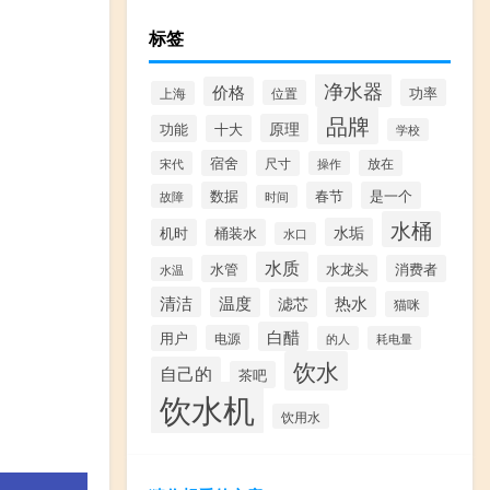
标签
净水器
价格
功率
位置
上海
品牌
原理
功能
十大
学校
宿舍
尺寸
放在
宋代
操作
数据
春节
是一个
故障
时间
水桶
水垢
机时
桶装水
水口
水质
水管
水龙头
消费者
水温
清洁
热水
温度
滤芯
猫咪
白醋
用户
电源
的人
耗电量
饮水
自己的
茶吧
饮水机
饮用水