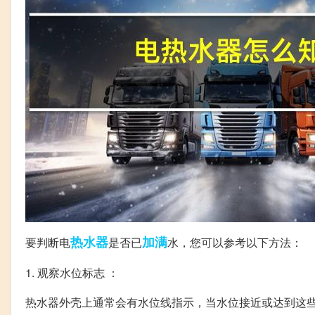
热水器
加满
要判断电
是否已
水，您可以参考以下方法：
1. 观察水位标志 ：
热水器外壳上通常会有水位线指示，当水位接近或达到这