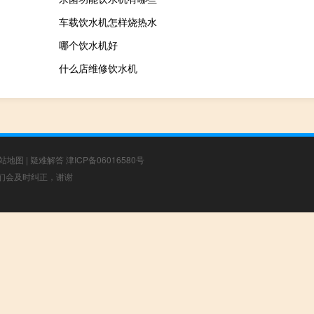
车载饮水机怎样烧热水
哪个饮水机好
什么店维修饮水机
站地图
|
疑难解答
津ICP备06016580号
，我们会及时纠正，谢谢