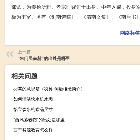
部试，为秦桧所黜。孝宗时赐进士出身。中年入蜀，投身
极为丰富。著有《剑南诗稿》、《渭南文集》、《南唐书
网络标签
上一篇
“朱门虽赫赫”的出处是哪里
相关问题
羽翼的意思是（羽翼-词语概念简介）
如何清洁饮水机水垢
怡宝饮水机赠品尺寸
“西风落破帽”的出处是哪里
西宁智源教育怎么样