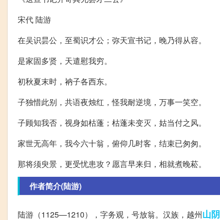
宋代 陆游
在吴识昙公，至蜀识才公；弥天宣书记，晚乃得从容。
是家固多贤，天遣慰我穷。
初秋夏末时，衲子各西东。
子独惜此别，共语夜烛红，怪我耐逆境，万事一笑空。
子顾知我否，视身如枯蓬；枯蓬未变灭，姑当付之风。
家世无高年，我今六十翁，俯仰几时客，结束已匆匆。
那将须臾景，更受忧患攻？愿言早来归，相就煮晚菘。
作者简介(陆游)
山阴
陆游（1125—1210），字务观，号放翁。汉族，越州