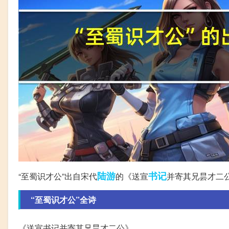
陆游
书记
“至蜀识才公”出自宋代
的《送宣
并寄其兄昙才二
“至蜀识才公”全诗
《送宣书记并寄其兄昙才二公》