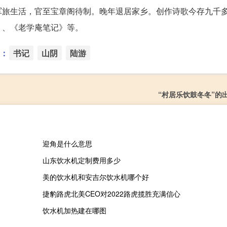
军旅生活，官至宝章阁待制。晚年退居家乡。创作诗歌今存九千
》、《老学庵笔记》等。
：
书记
山阴
陆游
“村居乐饮鼓冬冬”的
迎角是什么意思
山东饮水机定制费用多少
美的饮水机和安吉尔饮水机哪个好
捷豹路虎北美CEO对2022路虎揽胜充满信心
饮水机加热建在哪图