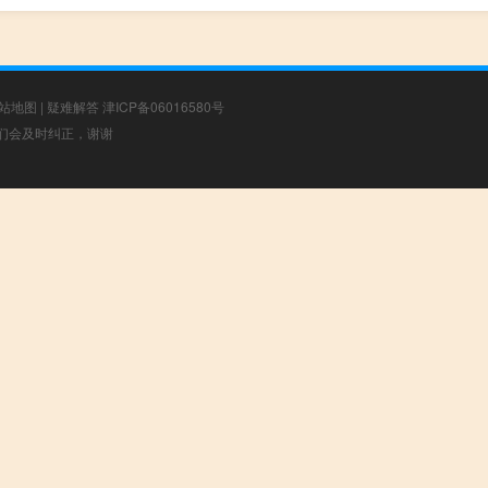
站地图
|
疑难解答
津ICP备06016580号
，我们会及时纠正，谢谢