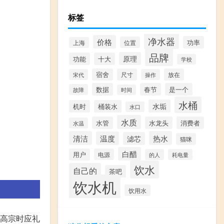
标签
净水器
价格
功率
位置
上海
品牌
原理
功能
十大
学校
宿舍
尺寸
放在
宋代
操作
数据
春节
是一个
故障
时间
水桶
水垢
机时
桶装水
水口
水质
水管
水龙头
消费者
水温
清洁
热水
温度
滤芯
猫咪
白醋
用户
电源
的人
耗电量
饮水
自己的
茶吧
饮水机
饮用水
高宗时应礼