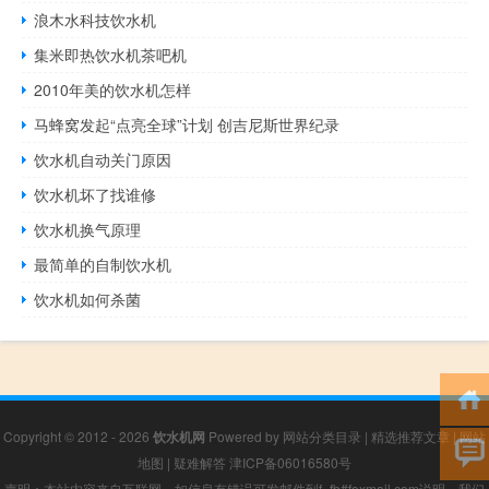
浪木水科技饮水机
集米即热饮水机茶吧机
2010年美的饮水机怎样
马蜂窝发起“点亮全球”计划 创吉尼斯世界纪录
饮水机自动关门原因
饮水机坏了找谁修
饮水机换气原理
最简单的自制饮水机
饮水机如何杀菌
Copyright © 2012 - 2026
饮水机网
Powered by
网站分类目录
|
精选推荐文章
|
网站
地图
|
疑难解答
津ICP备06016580号
声明：本站内容来自互联网，如信息有错误可发邮件到f_fb#foxmail.com说明，我们