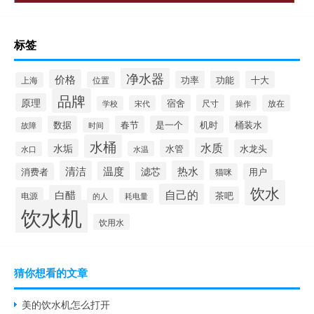
标签
净水器
价格
功率
功能
十大
位置
上海
品牌
原理
宿舍
尺寸
放在
宋代
操作
学校
数据
春节
是一个
机时
桶装水
故障
时间
水桶
水质
水垢
水管
水龙头
水温
水口
清洁
热水
温度
滤芯
消费者
猫咪
用户
饮水
自己的
白醋
茶吧
电源
的人
耗电量
饮水机
饮用水
猜你想看的文章
美的饮水机怎么打开