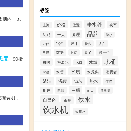
标签
效期内，以
净水器
价格
功率
位置
上海
品牌
原理
功能
十大
学校
宿舍
尺寸
放在
宋代
操作
数据
春节
是一个
故障
时间
氏度
、90摄
水桶
水垢
机时
桶装水
水口
水质
水管
水龙头
消费者
水温
清洁
热水
温度
滤芯
猫咪
白醋
用户
电源
的人
耗电量
数据表明，
饮水
自己的
茶吧
饮水机
饮用水