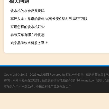
相关问题
饮水机的水会反复烧吗
车评头条：靠谱的青年 试驾长安CS35 PLUS百万版
家用怎样的饮水机好些
春节买车有哪几种优惠
咸宁品牌饮水机服务至上
Copyright © 2012 - 2026
饮水机网
Powered by
网站分类目录
|
精选推荐文章
|
网
声明：本站内容来自互联网，如信息有错误可发邮件到f_fb#foxmail.com说明
本站仅为个人兴趣爱好，不接盈利性广告及商业合作