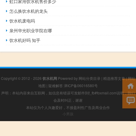
虹口家用饮水机售价多少
怎么换饮水机的龙头
饮水机废电吗
泉州华光职业学院在哪
饮水机好吗 知乎
Copyright © 2012 - 2026
饮水机网
Powered by
网站分类目录
|
精选推荐文章
|
网站
地图
|
疑难解答
津ICP备06016580号
声明：本站内容来自互联网，如信息有错误可发邮件到f_fb#foxmail.com说明，我们
会及时纠正，谢谢
本站仅为个人兴趣爱好，不接盈利性广告及商业合作
小男孩