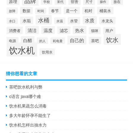
品牌
原理
宿舍
尺寸
放在
宋代
操作
学校
数据
春节
是一个
机时
桶装水
故障
时间
水桶
水质
水垢
水管
水龙头
水温
水口
清洁
热水
温度
滤芯
消费者
猫咪
用户
饮水
自己的
白醋
茶吧
电源
的人
耗电量
饮水机
饮用水
猜你想看的文章
茶吧饮水机利与弊
c语言 java哪个难
饮水机果蔬怎么消毒
多大年龄怀孕不能生了
饮水机怎样出抽水力