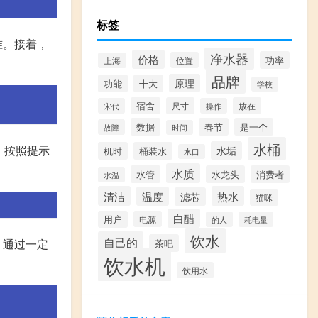
标签
准。接着，
净水器
价格
功率
位置
上海
。
品牌
原理
功能
十大
学校
宿舍
尺寸
放在
宋代
操作
数据
春节
是一个
故障
时间
水桶
，按照提示
水垢
机时
桶装水
水口
水质
水管
水龙头
消费者
水温
清洁
热水
温度
滤芯
猫咪
白醋
用户
电源
的人
耗电量
饮水
自己的
。通过一定
茶吧
饮水机
饮用水