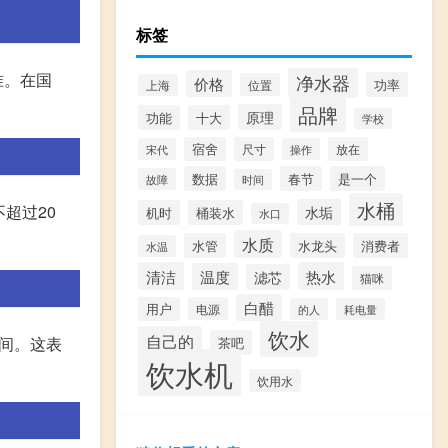
标签
准。在国
净水器
价格
功率
位置
上海
品牌
原理
功能
十大
学校
宿舍
尺寸
放在
宋代
操作
数据
春节
是一个
故障
时间
水桶
超过20
水垢
机时
桶装水
水口
水质
水管
水龙头
消费者
水温
清洁
热水
温度
滤芯
猫咪
白醋
用户
电源
的人
耗电量
饮水
自己的
之间。这表
茶吧
饮水机
饮用水