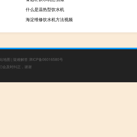
什么是温热型饮水机
海淀维修饮水机方法视频
站地图
|
疑难解答
津ICP备06016580号
，我们会及时纠正，谢谢