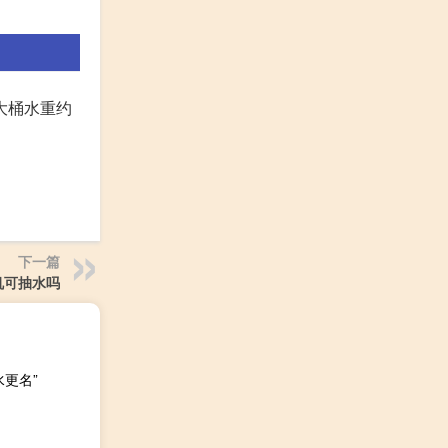
大桶水重约
下一篇
机可抽水吗
更名”