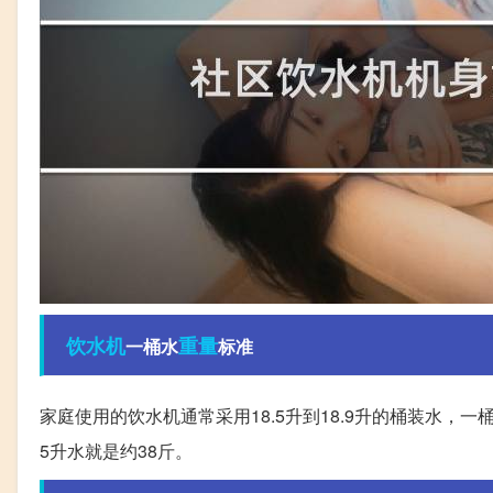
饮水机
重量
一桶水
标准
家庭使用的饮水机通常采用18.5升到18.9升的桶装水，
5升水就是约38斤。