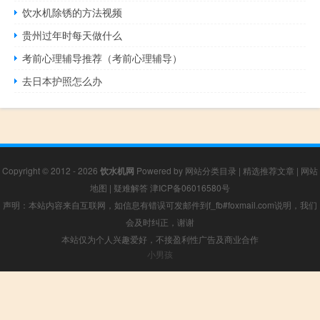
饮水机除锈的方法视频
贵州过年时每天做什么
考前心理辅导推荐（考前心理辅导）
去日本护照怎么办
Copyright © 2012 - 2026
饮水机网
Powered by
网站分类目录
|
精选推荐文章
|
网站
地图
|
疑难解答
津ICP备06016580号
声明：本站内容来自互联网，如信息有错误可发邮件到f_fb#foxmail.com说明，我们
会及时纠正，谢谢
本站仅为个人兴趣爱好，不接盈利性广告及商业合作
小男孩