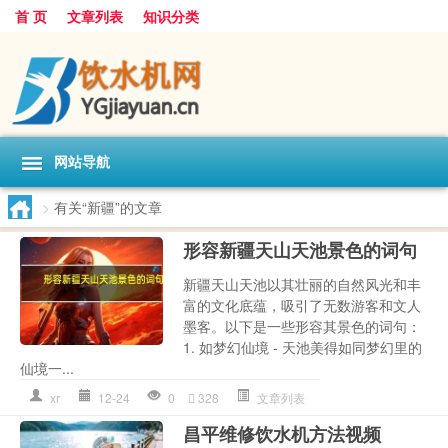
首 页
文章列表
知识分类
网站导航
>
有关“新疆”的文章
形容新疆天山天池景色的词句
新疆天山天池以其壮丽的自然风光和丰
富的文化底蕴，吸引了无数游客和文人
墨客。以下是一些形容其景色的词句：
1. 如梦幻仙境 - 天池美得如同梦幻里的
仙境一...
xr
12-24
0
328
文章列表
昌平维修饮水机方法视频