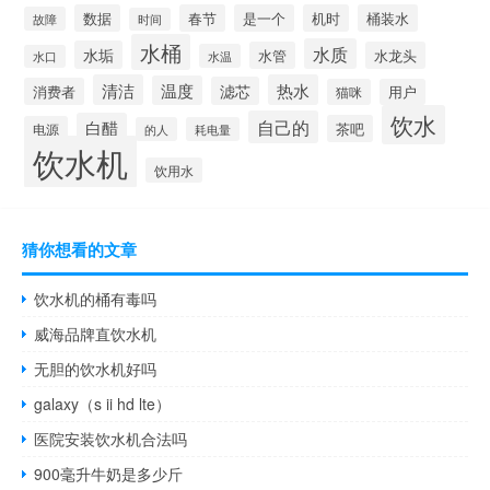
数据
春节
是一个
机时
桶装水
故障
时间
水桶
水质
水垢
水管
水龙头
水温
水口
清洁
热水
温度
滤芯
消费者
猫咪
用户
饮水
自己的
白醋
茶吧
电源
的人
耗电量
饮水机
饮用水
猜你想看的文章
饮水机的桶有毒吗
威海品牌直饮水机
无胆的饮水机好吗
galaxy（s ii hd lte）
医院安装饮水机合法吗
900毫升牛奶是多少斤