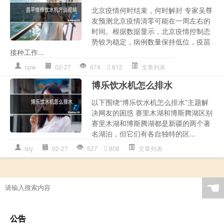
北京疫情何时结束，何时解封 专家吴尊
友预测北京疫情清零可能在一周左右的
时间。根据数据显示，北京疫情控制态
势较为稳定，病例数量保持低位，疫苗
接种工作...
cpw
02-27
674
812
文章列表
博乐饮水机怎么排水
以下围绕“博乐饮水机怎么排水”主题解
决网友的困惑 赛里木湖和博斯腾湖区别
赛里木湖和博斯腾湖都是新疆的两个著
名湖泊，但它们有各自独特的区...
bly
02-27
527
808
文章列表
☚
公告