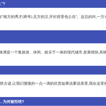
”?
"南方的秀才(师爷),北方的汉,开封府里包公在“。这总的叫,一
株洲是一个集旅游、休闲、娱乐于一体的现代城市,发展很快,高铁
名胜古迹,让我们慢慢的一点一滴的欣赏如果说要说美景,我在这里
，为何被拒绝?