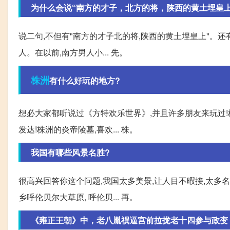
为什么会说“南方的才子，北方的将，陕西的黄土埋皇上
说二句,不但有"南方的才子北的将,陕西的黄土埋皇上"。还有
人。在以前,南方男人小... 先。
株洲
有什么好玩的地方?
想必大家都听说过《方特欢乐世界》,并且许多朋友来玩过!
发达!株洲的炎帝陵墓,喜欢... 株。
我国有哪些风景名胜?
很高兴回答你这个问题,我国太多美景,让人目不暇接,太多
乡呼伦贝尔大草原, 呼伦贝... 再。
《雍正王朝》中，老八胤禩逼宫前拉拢老十四参与政变