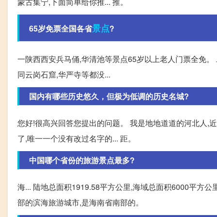
蒙古集宁,下面简单给你推... 推。
景点
65岁免票全国各省
?
一陕西西安兵马俑,华清池等景点65岁以上老人门票全免。 
同云岗石窟,华严寺等都没...
国内有哪些历史悠久，但极为低调的历史名城?
您好!很高兴回答您提出的问题。 我是地地道道的河北人,近
了,唯一一个没有改过名字的... 距。
中国哪个省份的旅游景点最多?
海... 陆地总面积1919.58平方公里,海域总面积6000
部的滨海旅游城市,是海南省南部的。