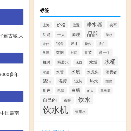
标签
净水器
价格
功率
位置
上海
品牌
原理
功能
十大
平遥古城,大
学校
宿舍
尺寸
放在
宋代
操作
数据
春节
是一个
故障
时间
水桶
水垢
机时
桶装水
水口
水质
水管
水龙头
消费者
水温
000多年
清洁
热水
温度
滤芯
猫咪
白醋
用户
电源
的人
耗电量
饮水
自己的
茶吧
饮水机
饮用水
是中国最南