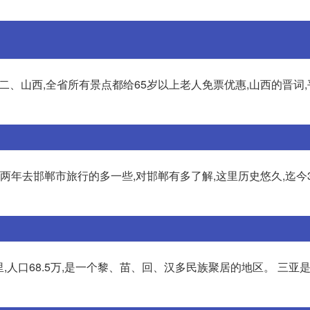
二、山西,全省所有景点都给65岁以上老人免票优惠,山西的晋词,
两年去邯郸市旅行的多一些,对邯郸有多了解,这里历史悠久,迄今3
平方公里,人口68.5万,是一个黎、苗、回、汉多民族聚居的地区。 三亚