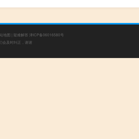
站地图
|
疑难解答
津ICP备06016580号
，我们会及时纠正，谢谢