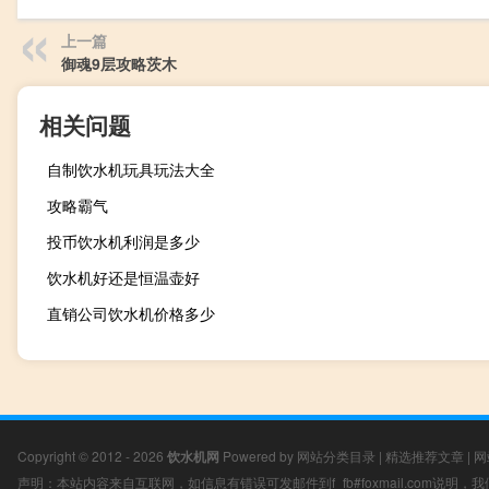
上一篇
御魂9层攻略茨木
相关问题
自制饮水机玩具玩法大全
攻略霸气
投币饮水机利润是多少
饮水机好还是恒温壶好
直销公司饮水机价格多少
Copyright © 2012 - 2026
饮水机网
Powered by
网站分类目录
|
精选推荐文章
|
网
声明：本站内容来自互联网，如信息有错误可发邮件到f_fb#foxmail.com说明