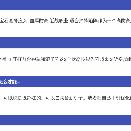
宝石套餐应为: 血厚防高,近战职业,适合冲锋陷阵作为一个高防高
是: 1:开打前金钟罩和狮子吼这2个状态技能先吼起来 2:近身,迦
才能...
解决。可以说是没办法的。可以去买台新机子。或者把自己手机优化