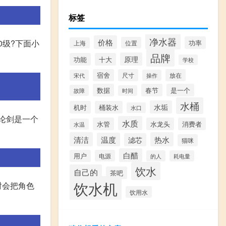
标签
净水器
价格
0级?下面小
功率
位置
上海
品牌
原理
功能
十大
学校
宿舍
尺寸
放在
宋代
操作
数据
春节
是一个
故障
时间
水桶
水垢
机时
桶装水
水口
山论剑是一个
水质
水管
水龙头
消费者
水温
清洁
热水
温度
滤芯
猫咪
白醋
用户
电源
的人
耗电量
饮水
自己的
茶吧
饮水机
时会把角色
饮用水