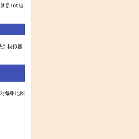
就是100级
载到模拟器
长对每张地图