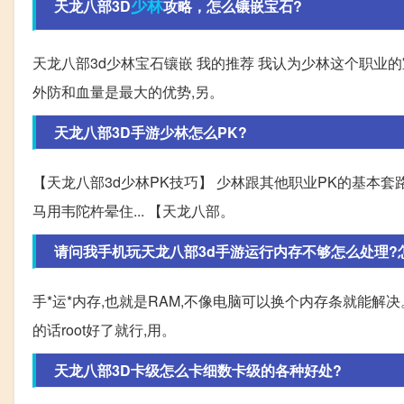
少林
天龙八部3D
攻略，怎么镶嵌宝石?
天龙八部3d少林宝石镶嵌 我的推荐 我认为少林这个职业的
外防和血量是最大的优势,另。
天龙八部3D手游少林怎么PK?
【天龙八部3d少林PK技巧】 少林跟其他职业PK的基本套路
马用韦陀杵晕住... 【天龙八部。
请问我手机玩天龙八部3d手游运行内存不够怎么处理?怎么
手*运*内存,也就是RAM,不像电脑可以换个内存条就能
的话root好了就行,用。
天龙八部3D卡级怎么卡细数卡级的各种好处?