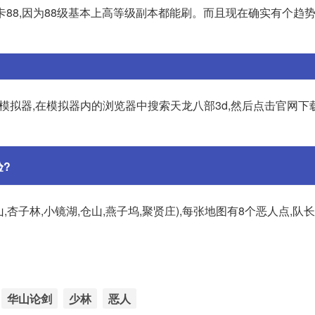
88,因为88级基本上高等级副本都能刷。而且现在确实有个趋势
动模拟器,在模拟器内的浏览器中搜索天龙八部3d,然后点击官网下
?
杏子林,小镜湖,仓山,燕子坞,聚贤庄),每张地图有8个恶人点,队
华山论剑
少林
恶人