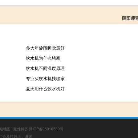
阴阳师
多大年龄段睡觉最好
饮水机为什么堵塞
饮水机不同温度原理
专业买饮水机找哪家
夏天用什么饮水机好
站地图
|
疑难解答
津ICP备06016580号
，我们会及时纠正，谢谢