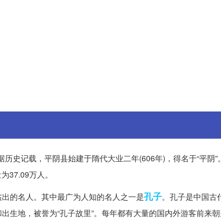
史记载，平阴县始建于隋代大业二年(606年)，得名于“平阴”
37.09万人。
孔子
杰出的名人。其中最广为人知的名人之一是
。孔子是中国古
出生地，被誉为“孔子故里”。每年都有大量的国内外游客前来朝