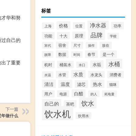
标签
的才华和努
净水器
价格
功率
位置
上海
品牌
原理
功能
十大
学校
通过自己的
宿舍
尺寸
放在
宋代
操作
数据
春节
是一个
故障
时间
做出了重要
水桶
水垢
机时
桶装水
水口
水质
水管
水龙头
消费者
水温
清洁
热水
温度
滤芯
猫咪
白醋
用户
电源
的人
耗电量
饮水
自己的
茶吧
下一篇
饮水机
过年做什么
饮用水