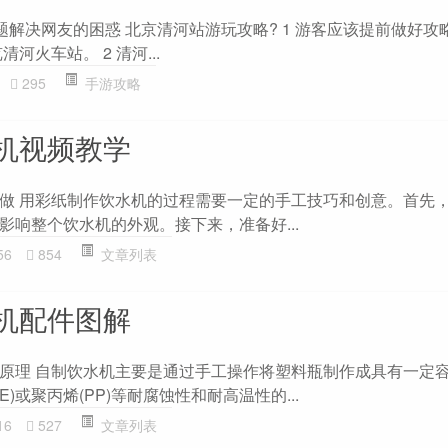
题解决网友的困惑 北京清河站游玩攻略? 1 游客应该提前做好攻
河火车站。 2 清河...
295
手游攻略
机视频教学
做 用彩纸制作饮水机的过程需要一定的手工技巧和创意。首先
影响整个饮水机的外观。接下来，准备好...
56
854
文章列表
机配件图解
原理 自制饮水机主要是通过手工操作将塑料瓶制作成具有一定
)或聚丙烯(PP)等耐腐蚀性和耐高温性的...
16
527
文章列表