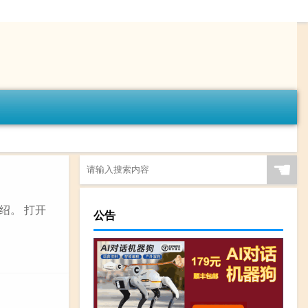
☚
绍。 打开
公告