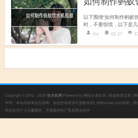
如何制作蚂蚁
以下围绕“如何制作蚂蚁
时，不要惊慌，以下是几
rhz
02-27
5
Copyright © 2012 - 2026
饮水机网
Powered by
网站分类目录
|
精选推荐文章
|
网
声明：本站内容来自互联网，如信息有错误可发邮件到f_fb#foxmail.com说明
本站仅为个人兴趣爱好，不接盈利性广告及商业合作