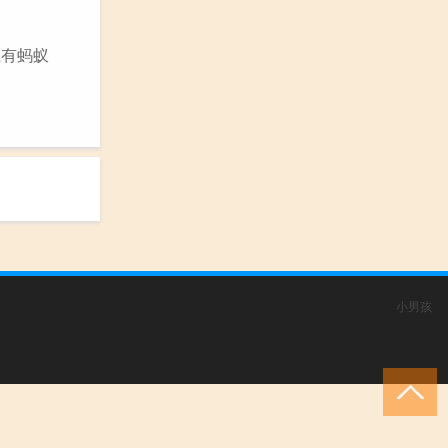
上有蚂蚁
小男孩