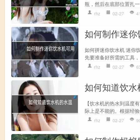
瓶，然后在底部位置扎一
rhz
02-27
4
如何制作迷你
如何拼迷你饮水机 迷你
先要准备好所需的工具，
rhz
02-27
6
如何知道饮水
【饮水机的热水到温度有
际上是不能的。根据经验数
rhz
02-27
9