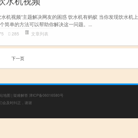
饮水机视频
饮水机视频”主题解决网友的困惑 饮水机有蚂蚁 当你发现饮水机
个简单的方法可以帮助你解决这一问题。...
75
285
文章列表
下一页
站地图
|
疑难解答
津ICP备06016580号
，我们会及时纠正，谢谢