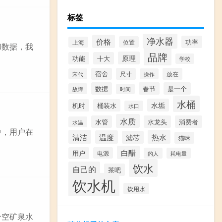
标签
净水器
价格
功率
位置
上海
和数据，我
品牌
原理
功能
十大
学校
宿舍
尺寸
放在
宋代
操作
数据
春节
是一个
故障
时间
水桶
水垢
机时
桶装水
水口
水质
水管
水龙头
消费者
水温
中，用户在
清洁
热水
温度
滤芯
猫咪
白醋
用户
电源
的人
耗电量
饮水
自己的
茶吧
饮水机
饮用水
个空矿泉水