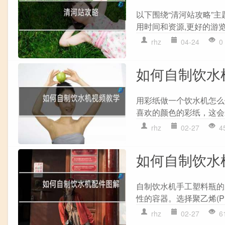
以下围绕“清河站攻略”主
用时间和资源,更好的游览清
rhz
04-24
0
如何自制饮水
用彩纸做一个饮水机怎么
喜欢的颜色的彩纸，这会
rhz
02-27
4
如何自制饮水
自制饮水机手工塑料瓶的
性的容器。选择聚乙烯(PE
rhz
02-27
6